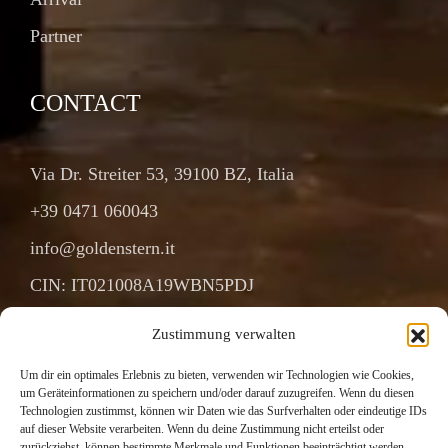
Partner
CONTACT
Via Dr. Streiter 53, 39100 BZ, Italia
+39 0471 060043
info@goldenstern.it
CIN: IT021008A19WBN5PDJ
Zustimmung verwalten
Um dir ein optimales Erlebnis zu bieten, verwenden wir Technologien wie Cookies,
Copyright © 2025. All Rights Reserved.
um Geräteinformationen zu speichern und/oder darauf zuzugreifen. Wenn du diesen
Technologien zustimmst, können wir Daten wie das Surfverhalten oder eindeutige IDs
auf dieser Website verarbeiten. Wenn du deine Zustimmung nicht erteilst oder
Privacy Policy
zurückziehst, können bestimmte Merkmale und Funktionen beeinträchtigt werden.