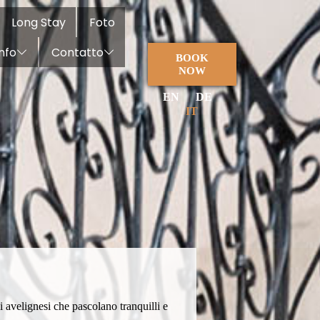
Long Stay
Foto
Info
Contatto
BOOK
NOW
EN
DE
IT
 avelignesi che pascolano tranquilli e