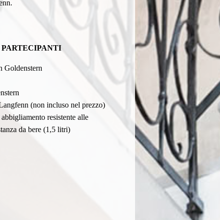
enn.
I PARTECIPANTI
n Goldenstern
nstern
Langfenn (non incluso nel prezzo)
 abbigliamento resistente alle
anza da bere (1,5 litri)