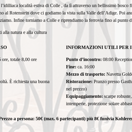
’idilliaca località estiva di Colle , da lì attraverso un bellissimo bosco
no al Rotenstein dove ci godiamo la vista sulla Valle dell’Adige. Poi 
iamo. Infine torniamo a Colle e riprendiamo la ferrovia fino al punto d
i alla natura e alla cultura
RSO
INFORMAZIONI UTILI PER 
 ore, totale 8,00 ore
Punto d’incontro:
08:00 Receptio
Fine:
ca. 16:00
Mezzo di trasporto:
Navetta Gold
oltà. È richiesta una buona
Ristorazione:
Pranzo presso Gasth
nel prezzo)
Equipaggiamento:
scarpe robuste,
intemperie, protezione solare abbasta
Prezzo a persona: 50€ (max. 6 partecipanti) più 8€ funivia Kohlere