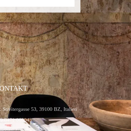
ONTAKT
. Streitergasse 53, 39100 BZ, Italien
9 0471 060043
fo@goldenstern.it