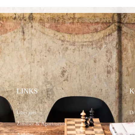
LINKS
K
Über uns
Dr
Zimmer & Apartments
+3
Anfahrt
in